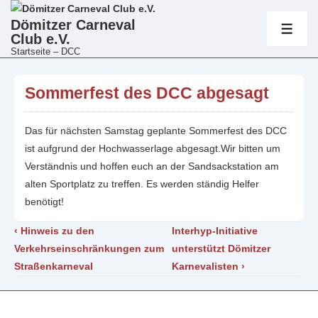
Hauptnavig
Dömitzer Carneval
Club e.V.
ME
Startseite – DCC
↓
Zum
Sommerfest des DCC abgesagt
Inhalt
Das für nächsten Samstag geplante Sommerfest des DCC
ist aufgrund der Hochwasserlage abgesagt.Wir bitten um
Verständnis und hoffen euch an der Sandsackstation am
alten Sportplatz zu treffen. Es werden ständig Helfer
benötigt!
Beitragsnavigation
Vorheriger
Nächster
‹ Hinweis zu den
Interhyp-Initiative
Beitrag
Beitrag
Verkehrseinschränkungen zum
unterstützt Dömitzer
ist
ist
Straßenkarneval
Karnevalisten ›