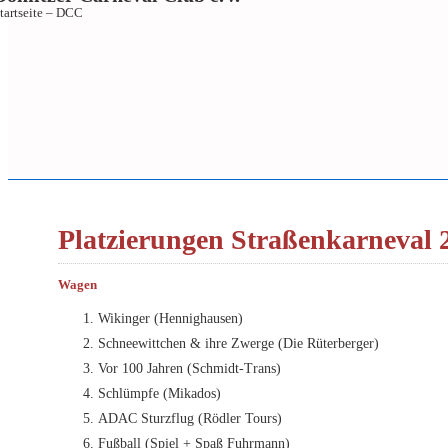
tartseite – DCC
↓
Zum
Platzierungen Straßenkarneval 
Inhalt
Wagen
Wikinger (Hennighausen)
Schneewittchen & ihre Zwerge (Die Rüterberger)
Vor 100 Jahren (Schmidt-Trans)
Schlümpfe (Mikados)
ADAC Sturzflug (Rödler Tours)
Fußball (Spiel + Spaß Fuhrmann)