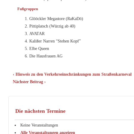
Fußgruppen
Glööckler Megastore (RaKaDö)
Pittiplatsch (Würzig ab 40)
AVATAR
Kalißer Narren “Stehen Kopf”
Elbe Queen
Die Hausfrauen AG
Beitragsnavigation
Vorheriger
‹ Hinweis zu den Verkehrseinschränkungen zum Straßenkarneval
Beitrag
Nächster
Nächster Beitrag ›
ist
Beitrag
ist
Die nächsten Termine
Keine Veranstaltungen
Alle Veranstaltungen anzeigen