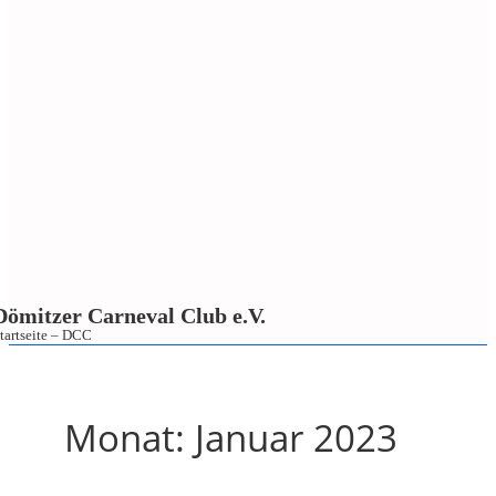
Dömitzer Carneval Club e.V.
tartseite – DCC
↓
Zum
Inhalt
Monat:
Januar 2023