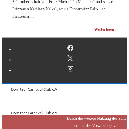
Schirmherrschaft von Prinz Michael I. (Neumann) und seiner
Prinzessin Kathleen(Nalke), sowie Kinderprinz Felix und
Prinzessin …
Mit
Weiterlesen ›
dem
DCC
in
das
neue
Jahr
Dömitzer Carneval Club e.V.
Dömitzer Carneval Club e.V.
Durch die weitere Nutzung der Seite
stimmst du der Verwendung von