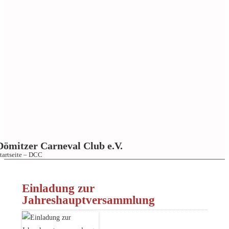
Dömitzer Carneval Club e.V.
tartseite – DCC
↓
Zum
Einladung zur
Inhalt
Jahreshauptversammlung