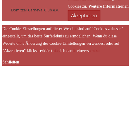
Cookies zu.
Weitere Informationen
Dömitzer Carneval Club e.V.
Akzeptieren
Die Cookie-Einstellungen auf dieser Website sind auf "Cookies zulassen"
eingestellt, um das beste Surferlebnis zu ermöglichen. Wenn du diese
Website ohne Änderung der Cookie-Einstellungen verwendest oder auf
"Akzeptieren" klickst, erklärst du sich damit einverstanden.
Schließen