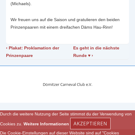
(Michaels).
Wir freuen uns auf die Saison und gratulieren den beiden
Prinzenpaaren mit einem dreifachen Däms Hau-Rinn!
Beitragsnavigation
Vorheriger
Nächster
‹ Plakat: Proklamation der
Es geht in die nächste
Beitrag
Beitrag
Prinzenpaare
Runde ♥ ›
ist
ist
Dömitzer Carneval Club e.V.
Durch die weitere Nutzung der Seite stimmst du der Verwendung von
AKZEPTIEREN
Cookies zu.
Weitere Informationen
Die Cookie-Einstellungen auf dieser Website sind auf "Cookies