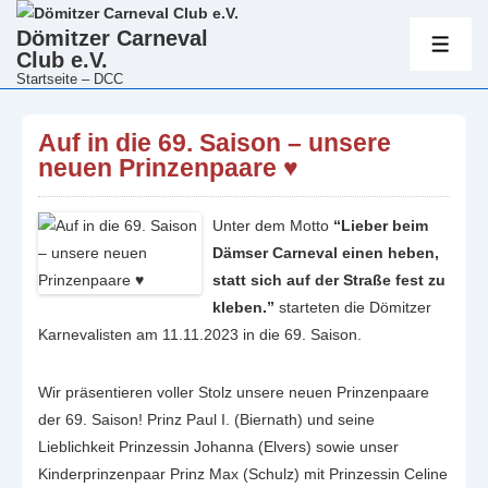
Hauptnavig
Dömitzer Carneval
Club e.V.
ME
Startseite – DCC
↓
Zum
Auf in die 69. Saison – unsere
Inhalt
neuen Prinzenpaare ♥
Unter dem Motto
“Lieber beim
Dämser Carneval einen heben,
statt sich auf der Straße fest zu
kleben.”
starteten die Dömitzer
Karnevalisten am 11.11.2023 in die 69. Saison.
Wir präsentieren voller Stolz unsere neuen Prinzenpaare
der 69. Saison! Prinz Paul I. (Biernath) und seine
Lieblichkeit Prinzessin Johanna (Elvers) sowie unser
Kinderprinzenpaar Prinz Max (Schulz) mit Prinzessin Celine