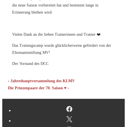
die neue Saison vorbereitet hat und bestimmt lange in
Erinnerung bleiben wird.
Vielen Dank an die lieben Trainerinnen und Trainer ❤️
Das Trainingscamp wurde glücklicherweise gefördert von der
Ehrenamtsstiftung MV!
Der Vorstand des DCC
Beitragsnavigation
Vorheriger
‹ Jahreshauptversammlung des KLMV
Beitrag
Nächster
Die Prinzenpaare der 70. Saison ♥ ›
ist
Beitrag
ist