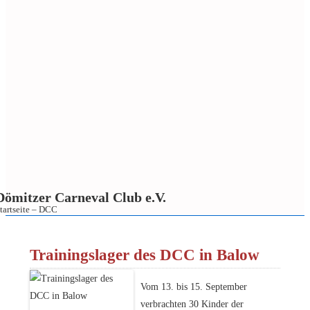
Dömitzer Carneval Club e.V.
tartseite – DCC
↓
Zum
Trainingslager des DCC in Balow
Inhalt
Vom 13. bis 15. September
verbrachten 30 Kinder der