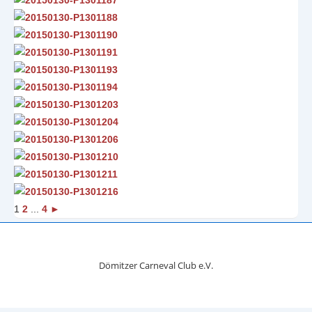
1
2
...
4
►
Dömitzer Carneval Club e.V.