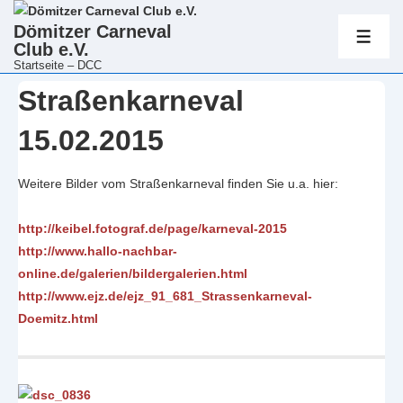
Hauptnavig
Dömitzer Carneval
Club e.V.
ME
Startseite – DCC
↓
Straßenkarneval
Zum
Inhalt
15.02.2015
Weitere Bilder vom Straßenkarneval finden Sie u.a. hier:
http://keibel.fotograf.de/page/karneval-2015
http://www.hallo-nachbar-
online.de/galerien/bildergalerien.html
http://www.ejz.de/ejz_91_681_Strassenkarneval-
Doemitz.html