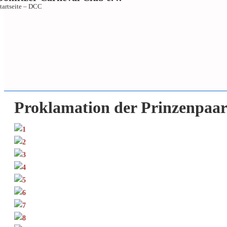
tartseite – DCC
↓
Proklamation der Prinzenpaar
Zum
Inhalt