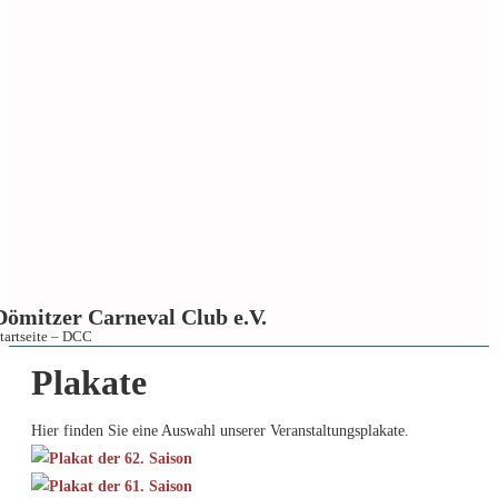
Dömitzer Carneval Club e.V.
tartseite – DCC
↓
Plakate
Zum
Inhalt
Hier finden Sie eine Auswahl unserer Veranstaltungsplakate.