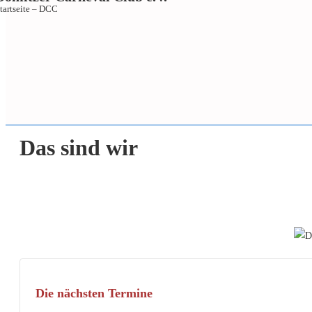
tartseite – DCC
↓
Das sind wir
Zum
Inhalt
Die nächsten Termine