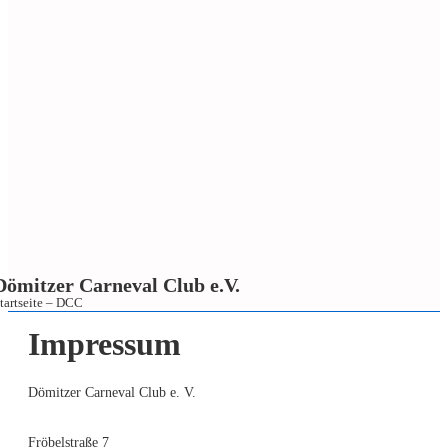
Dömitzer Carneval Club e.V.
tartseite – DCC
↓
Impressum
Zum
Inhalt
Dömitzer Carneval Club e. V.
Fröbelstraße 7