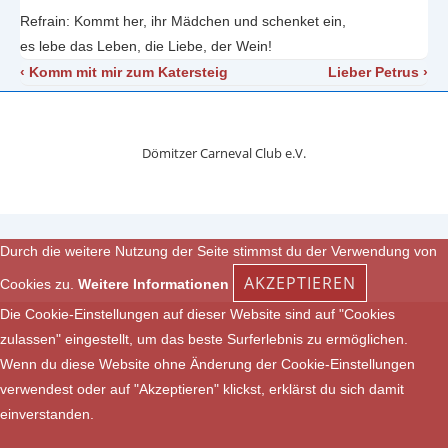
Refrain: Kommt her, ihr Mädchen und schenket ein,
es lebe das Leben, die Liebe, der Wein!
Beitragsnavigation
Vorheriger
Nächster
‹ Komm mit mir zum Katersteig
Lieber Petrus ›
Beitrag
Beitrag
ist
ist
Dömitzer Carneval Club e.V.
Durch die weitere Nutzung der Seite stimmst du der Verwendung von
AKZEPTIEREN
Cookies zu.
Weitere Informationen
Die Cookie-Einstellungen auf dieser Website sind auf "Cookies
zulassen" eingestellt, um das beste Surferlebnis zu ermöglichen.
Wenn du diese Website ohne Änderung der Cookie-Einstellungen
verwendest oder auf "Akzeptieren" klickst, erklärst du sich damit
einverstanden.