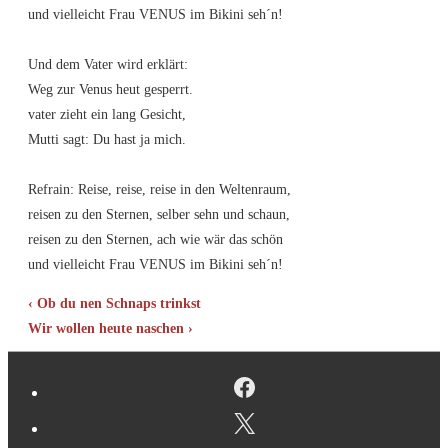
und vielleicht Frau VENUS im Bikini seh´n!
Und dem Vater wird erklärt:
Weg zur Venus heut gesperrt.
vater zieht ein lang Gesicht,
Mutti sagt: Du hast ja mich.
Refrain: Reise, reise, reise in den Weltenraum,
reisen zu den Sternen, selber sehn und schaun,
reisen zu den Sternen, ach wie wär das schön
und vielleicht Frau VENUS im Bikini seh´n!
Beitragsnavigation
Vorheriger
‹ Ob du nen Schnaps trinkst
Beitrag
Nächster
Wir wollen heute naschen ›
ist
Beitrag
ist