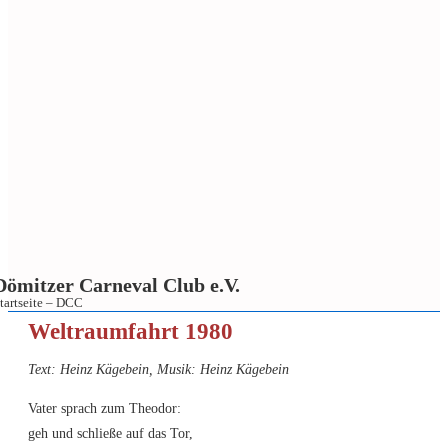
Dömitzer Carneval Club e.V.
tartseite – DCC
↓
Weltraumfahrt 1980
Zum
Text: Heinz Kägebein, Musik: Heinz Kägebein
Inhalt
Vater sprach zum Theodor:
geh und schließe auf das Tor,