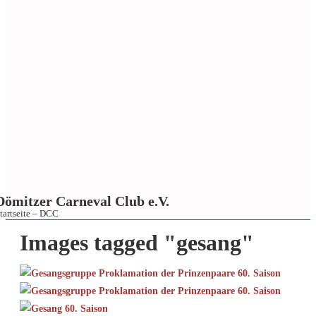
Dömitzer Carneval Club e.V.
tartseite – DCC
↓
Images tagged "gesang"
Zum
Inhalt