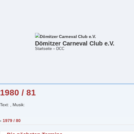
Dömitzer Carneval Club e.V.
Startseite – DCC
↓
1980 / 81
Zum
Inhalt
Text: , Musik:
‹
1979 / 80