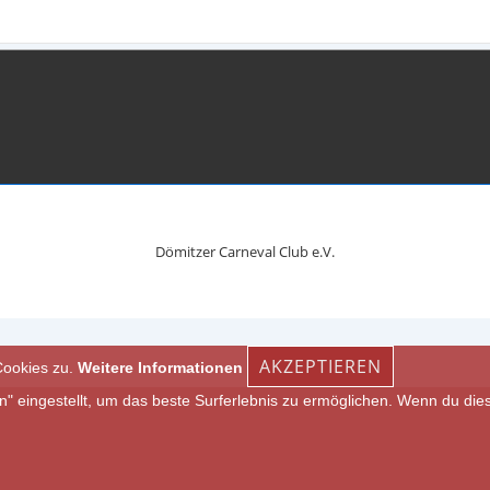
Dömitzer Carneval Club e.V.
AKZEPTIEREN
Cookies zu.
Weitere Informationen
en" eingestellt, um das beste Surferlebnis zu ermöglichen. Wenn du d