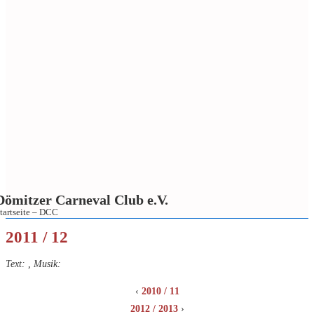
Dömitzer Carneval Club e.V.
tartseite – DCC
↓
2011 / 12
Zum
Inhalt
Text: , Musik:
‹
2010 / 11
2012 / 2013
›