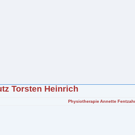
tz Torsten Heinrich
Nächster
Physiotherapie Annette Fentzah
Beitrag
ist