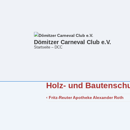
Dömitzer Carneval Club e.V.
Startseite – DCC
Holz- und Bautenschu
↓
Zum
Beitragsnavigation
Vorheriger
‹ Fritz-Reuter Apotheke Alexander Roth
Inhalt
Beitrag
ist