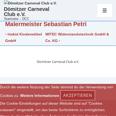
Hauptnavig
Dömitzer Carneval
Club e.V.
ME
Startseite – DCC
Malermeister Sebastian Petri
↓
Zum
Beitragsnavigation
Vorheriger
Nächster
‹ timkid Kindermöbel
WITEC Widerstandstechnik GmbH &
Inhalt
Beitrag
Beitrag
GmbH
Co. KG ›
ist
ist
Dömitzer Carneval Club e.V.
Durch die weitere Nutzung der Seite stimmst du der Verwendung von
AKZEPTIEREN
Cookies zu.
Weitere Informationen
Die Cookie-Einstellungen auf dieser Website sind auf "Cookies
zulassen" eingestellt, um das beste Surferlebnis zu ermöglichen.