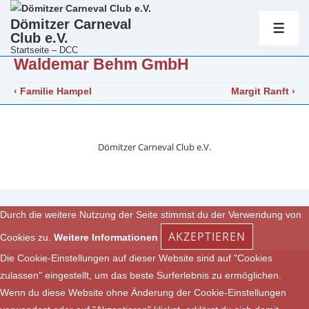
Hauptnavig
Dömitzer Carneval
Club e.V.
ME
Startseite – DCC
Waldemar Behm GmbH
↓
Zum
Beitragsnavigation
Vorheriger
Nächster
‹ Familie Hampel
Margit Ranft ›
Inhalt
Beitrag
Beitrag
ist
ist
Dömitzer Carneval Club e.V.
Durch die weitere Nutzung der Seite stimmst du der Verwendung von
AKZEPTIEREN
Cookies zu.
Weitere Informationen
Die Cookie-Einstellungen auf dieser Website sind auf "Cookies
zulassen" eingestellt, um das beste Surferlebnis zu ermöglichen.
Wenn du diese Website ohne Änderung der Cookie-Einstellungen