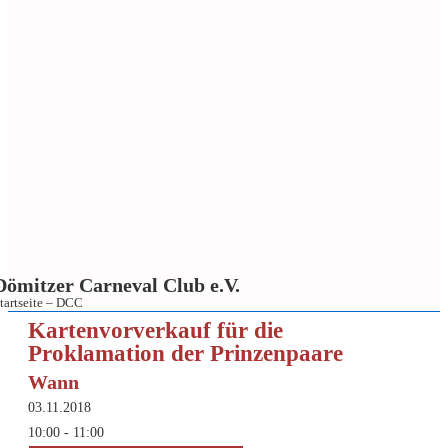
Dömitzer Carneval Club e.V.
tartseite – DCC
↓
Kartenvorverkauf für die
Proklamation der Prinzenpaare
Zum
Inhalt
Wann
03.11.2018
10:00 - 11:00