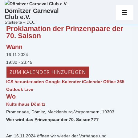
Hauptnavig
Dömitzer Carneval
Club e.V.
ME
Startseite – DCC
Proklamation der Prinzenpaare der
↓
70. Saison
Zum
Inhalt
Wann
16.11.2024
19:30 - 23:45
ZUM KALENDER HINZUFÜGEN
ICS herunterladen
Google Kalender
iCalendar
Office 365
Outlook Live
Wo
Kulturhaus Dömitz
Promenade, Dömitz, Mecklenburg-Vorpommern, 19303
Wer wird das Prinzenpaar der 70. Saison???
Am 16.11.2024 öffnen wir wieder der Vorhänge und