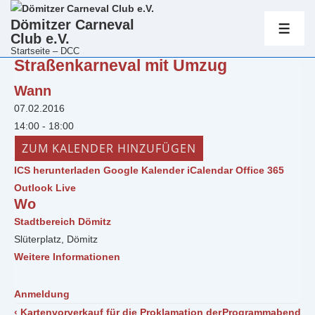
Hauptnavig
Dömitzer Carneval
Club e.V.
ME
Startseite – DCC
Straßenkarneval mit Umzug
↓
Zum
Wann
Inhalt
07.02.2016
14:00 - 18:00
ZUM KALENDER HINZUFÜGEN
ICS herunterladen
Google Kalender
iCalendar
Office 365
Outlook Live
Wo
Stadtbereich Dömitz
Slüterplatz, Dömitz
Weitere Informationen
Anmeldung
Beitragsnavigation
Vorheriger
Nächster
‹ Kartenvorverkauf für die Proklamation der
Programmabend