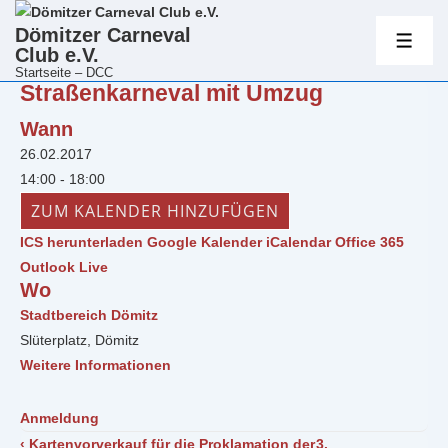
Hauptnavig
Dömitzer Carneval
Club e.V.
ME
Startseite – DCC
Straßenkarneval mit Umzug
↓
Zum
Wann
Inhalt
26.02.2017
14:00 - 18:00
ZUM KALENDER HINZUFÜGEN
ICS herunterladen
Google Kalender
iCalendar
Office 365
Outlook Live
Wo
Stadtbereich Dömitz
Slüterplatz, Dömitz
Weitere Informationen
Anmeldung
Beitragsnavigation
Vorheriger
Nächster
‹ Kartenvorverkauf für die Proklamation der
3.