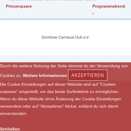
Beitrag
Beitrag
Prinzenpaare
Programmabend
ist
ist
›
Dömitzer Carneval Club e.V.
Durch die weitere Nutzung der Seite stimmst du der Verwendung von
AKZEPTIEREN
Cookies zu.
Weitere Informationen
Die Cookie-Einstellungen auf dieser Website sind auf "Cookies
zulassen" eingestellt, um das beste Surferlebnis zu ermöglichen.
Wenn du diese Website ohne Änderung der Cookie-Einstellungen
verwendest oder auf "Akzeptieren" klickst, erklärst du sich damit
einverstanden.
Schließen